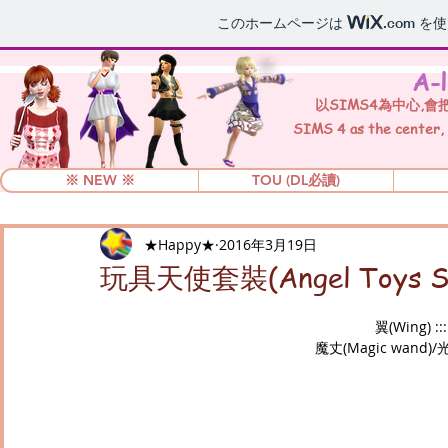
このホームページは
.com
を使
A-
以SIMS4為中心,
SIMS 4 as the center, i
※ NEW ※
TOU (DL必讀)
★Happy★
2016年3月19日
玩具天使套裝(Angel Toys S
翼(Wing) :::
魔丈(Magic wand)/光環(