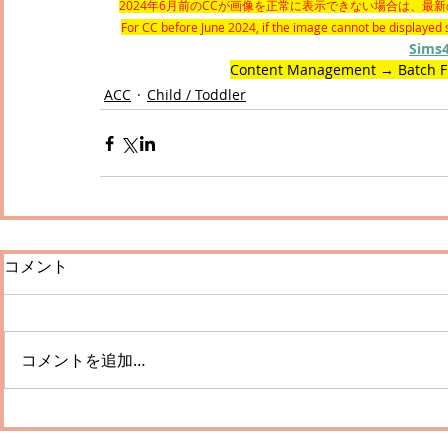
2024年6月前のCCが画像を正常に表示できない場合は、最新の
For CC before June 2024, if the image cannot be displayed s
Sims
Content Management → Batch Fi
ACC
Child / Toddler
コメント
コメントを追加…